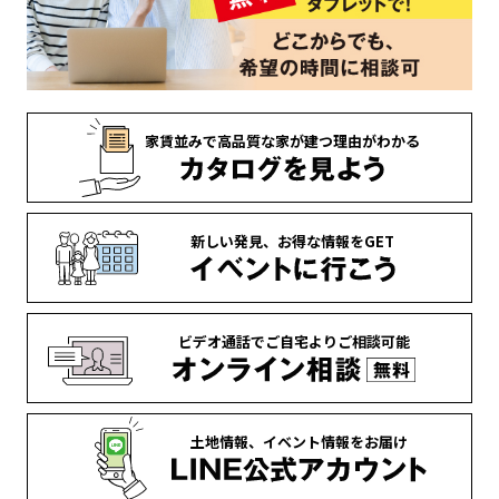
家賃並みで
高品質な家が
建つ理由がわかる
新しい発見、
お得な情報を
GET
ビデオ通話で
ご自宅より
ご相談可能
土地情報、
イベント情報を
お届け