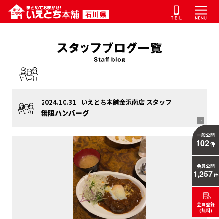
2024.10.31
いえとち本舗金沢南店 スタッフ
無限ハンバーグ
一般公開
102
件
会員公開
1,257
件
会員登録
(無料)