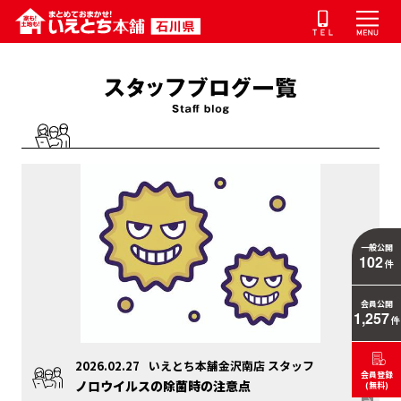
一般公開
102
件
会員公開
1,257
件
2026.02.27
いえとち本舗金沢南店 スタッフ
会員登録
ノロウイルスの除菌時の注意点
(無料)