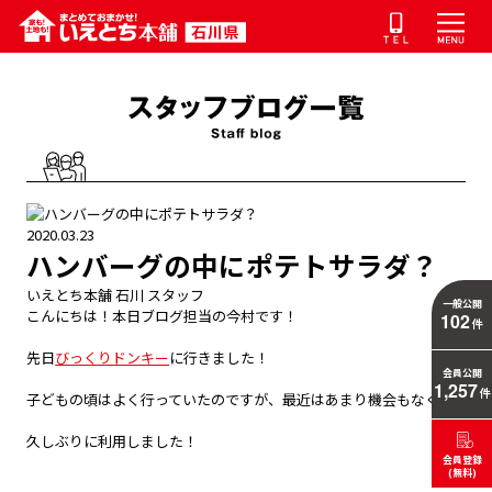
2020.03.23
ハンバーグの中にポテトサラダ？
いえとち本舗 石川 スタッフ
一般公開
こんにちは！本日ブログ担当の今村です！
102
件
先日
びっくりドンキー
に行きました！
会員公開
1,257
件
子どもの頃はよく行っていたのですが、最近はあまり機会もなく、
久しぶりに利用しました！
会員登録
(無料)