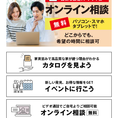
家賃並みで
高品質な家が
建つ理由がわかる
新しい発見、
お得な情報を
GET
ビデオ通話で
ご自宅より
ご相談可能