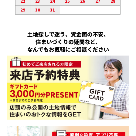
22
23
24
25
26
27
28
29
30
31
土地探しで迷う、資金面の不安、
住まいづくりの疑問など、
なんでもお気軽にご相談ください