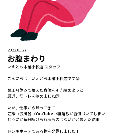
2022.01.27
お腹まわり
いえとち本舗小松店 スタッフ
こんにちは、いえとち本舗小松店です😀
お正月休みで蓄えた身体を引き締めようと
最近、筋トレを始めました🙆
ただ、仕事から帰ってきて
ご飯
→
お風呂
→
YouTube
→
寝落ち
が習慣づいてしまい
どうにか毎日続けられるものはないかと考えた結果
ドンキホーテである物を発見しました！