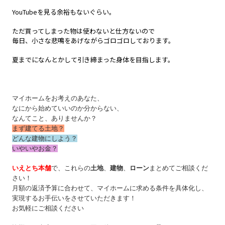
YouTubeを見る余裕もないぐらい。
ただ買ってしまった物は使わないと仕方ないので
毎日、小さな悲鳴をあげながらゴロゴロしております。
夏までになんとかして引き締まった身体を目指します。
マイホームをお考えのあなた、
なにから始めていいのか分からない、
なんてこと、ありませんか？
まず建てる土地？
どんな建物にしよう？
いやいやお金？
いえとち本舗
で、これらの
土地
、
建物
、
ローン
まとめてご相談くだ
さい！
月額の返済予算に合わせて、マイホームに求める条件を具体化し、
実現するお手伝いをさせていただきます！
お気軽にご相談ください