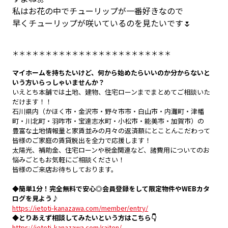
私はお花の中でチューリップが一番好きなので
早くチューリップが咲いているのを見たいです🌷
＊＊＊＊＊＊＊＊＊＊＊＊＊＊＊＊＊＊＊＊＊＊＊＊
マイホームを持ちたいけど、何から始めたらいいのか分からないと
いう方いらっしゃいませんか？
いえとち本舗では土地、建物、住宅ローンまでまとめてご相談いた
だけます！！
石川県内（かほく市・金沢市・野々市市・白山市・内灘町・津幡
町・川北町・羽咋市・宝達志水町・小松市・能美市・加賀市）の
豊富な土地情報量と家賃並みの月々の返済額にとことんこだわって
皆様のご家庭の賃貸脱出を全力で応援します！
太陽光、補助金、住宅ローンや税金関連など、諸費用についてのお
悩みごともお気軽にご相談ください！
皆様のご来店お待ちしております。
◆
簡単1分！完全無料で安心◎会員登録をして限定物件やWEBカタ
ログを見よう♪
https://ietoti-kanazawa.com/member/entry/
◆
とりあえず相談してみたいという方はこちら
👇
https://ietoti-kanazawa.com/raiten/