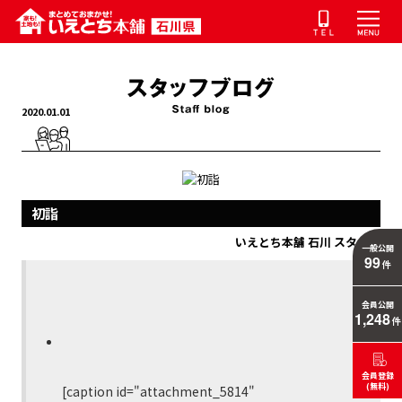
2020.01.01
初詣
いえとち本舗 石川 スタッフ
一般公開
99
件
会員公開
1,248
件
会員登録
(無料)
[caption id="attachment_5814"