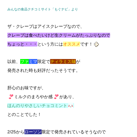
みんなの食品クチコミサイト「もぐナビ」より
ザ・クレープはアイスクレープなので、
クレープは食べたいけど生クリームがたっぷりなので
ちょっと・・・
という方には
オススメ
です！
以前、
ファ
ミマ
限定で
ティラミス味
が
発売された時も好評だったそうです。
肝心のお味ですが、
ミルクのまろやか感
があり、
ほんのりやさしいチョコミント
とのことでした！
2/25から
ローソン
限定で発売されているそうなので