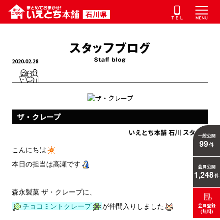
2020.02.28
ザ・クレープ
いえとち本舗 石川 スタッフ
一般公開
99
件
こんにちは
本日の担当は高瀬です
会員公開
1,248
件
森永製菓 ザ・クレープに、
チョコミントクレープ
が仲間入りしました
会員登録
(無料)