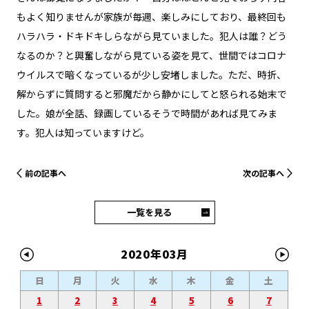
もよく知りませんが家族が毎週、楽しみにしており、最終回も
ハラハラ・ドキドキしらながら見ていました。犯人は誰？どう
なるのか？と興奮しながら見ている姿を見て、世間ではコロナ
ウイルスで暗くなっているが少し安堵しました。ただ、時折、
解からずに質問すると邪魔だから静かにしてと怒られる始末で
した。娘が全話、録画しているそうで時間があれば見てみま
す。犯人は知っていますけど。
前の記事へ
次の記事へ
一覧を見る
2020年03月
日
月
火
水
木
金
土
1
2
3
4
5
6
7