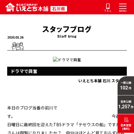
2020.03.26
ドラマで興奮
いえとち本舗 石川 スタッフ
一般公開
102
件
会員公開
1,257
本日のブログ当番の前川で
件
す。 今週の
日曜日に最終回を迎えたTBSドラマ「テセウスの船」ですが皆
会員登録
(無料)
さんは御覧になりましたか？ 自分はほとんど見ておらず内容