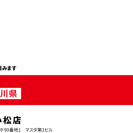
組みます
小松店
93番地1 マスタ第2ビル