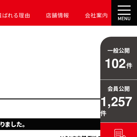
選ばれる理由
店舗情報
会社案内
大成功の土地探し
コスパが高い家
一般公開
資金の悩みを解決
102
件
安心保証
709万円お得
会員公開
毎日の暮らしを守る
1,257
件
りました。