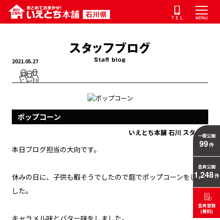
2021.05.27
ポップコーン
いえとち本舗 石川 スタッフ
一般公開
99
件
本日ブログ担当の大向です。
会員公開
1,248
休みの日に、子供も暇そうでしたので庭でポップコーンをしま
件
した。
会員登録
(無料)
キャラメル味とバター味をしました。