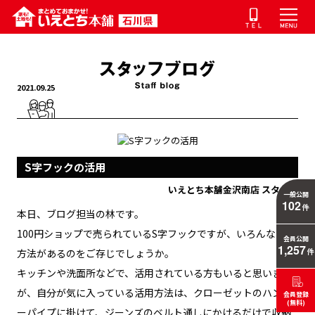
2021.09.25
S字フックの活用
いえとち本舗金沢南店 スタッフ
一般公開
102
件
本日、ブログ担当の林です。
100円ショップで売られているS字フックですが、いろんな活用
会員公開
1,257
方法があるのをご存じでしょうか。
件
キッチンや洗面所などで、活用されている方もいると思います
が、自分が気に入っている活用方法は、クローゼットのハンガ
会員登録
(無料)
ーパイプに掛けて、ジーンズのベルト通しにかけるだけで収納