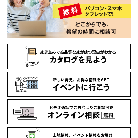
家賃並みで
高品質な家が
建つ理由がわかる
新しい発見、
お得な情報を
GET
ビデオ通話で
ご自宅より
ご相談可能
土地情報、
イベント情報を
お届け