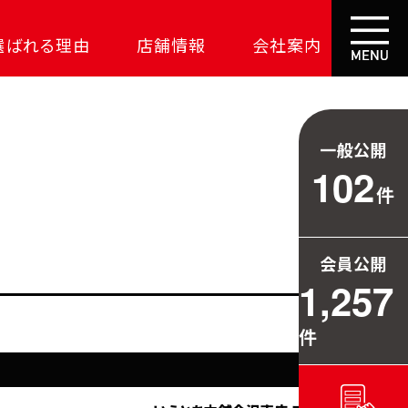
選ばれる理由
店舗情報
会社案内
大成功の土地探し
コスパが高い家
一般公開
資金の悩みを解決
102
件
安心保証
709万円お得
会員公開
毎日の暮らしを守る
1,257
件