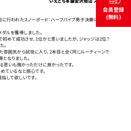
いえとち本舗金沢南店 スタッフ
会員登録
(無料)
1日に行われたスノーボード：ハーフパイプ男子決勝はとて
メダルを獲得しました。
戦で初めて成功させ、1位かと思いましたが、ジャッジは2位？
た。
雰囲気から試技に入り、2本目と全く同じルーティーンで
得となりました。
る思いも強かっただけに良かったです。
めているなと感心です。
目指して欲しいです。