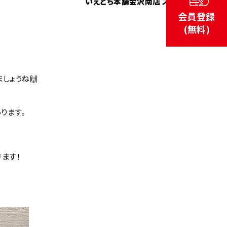
いえとち本舗金沢南店 スタッフ
会員登録
(無料)
しょうね🙌
ります。
ます！