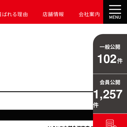
選ばれる理由
店舗情報
会社案内
大成功の土地探し
コスパが高い家
一般公開
資金の悩みを解決
102
件
安心保証
709万円お得
会員公開
毎日の暮らしを守る
1,257
件