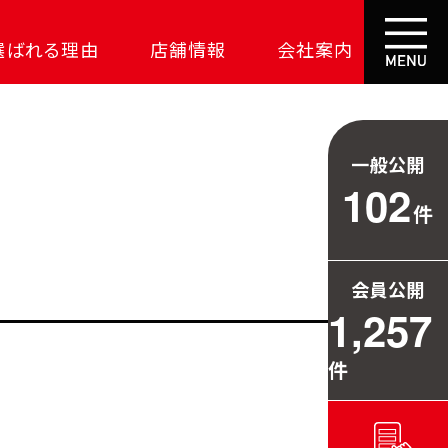
選ばれる理由
店舗情報
会社案内
大成功の土地探し
コスパが高い家
一般公開
資金の悩みを解決
102
件
安心保証
709万円お得
会員公開
毎日の暮らしを守る
1,257
件