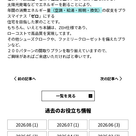
太陽光発電などでエネルギーを創ることにより、
年間の消費エネルギー量
（空調・給湯・照明・換気）
の収支をプラ
スマイナス「
ゼロ
」にする
住宅を目指した家のことです。
もちろん、いえとち本舗は、ZEH仕様であり、
ローコストで高品質を実現してます。
その他シューズクロークや、ファミリークローゼットを備えたプラ
ンなど、
２００パターンの間取りプランを取り揃えていますので、
ご興味があればご来店いただければと幸いです。
前の記事へ
次の記事へ
一覧を見る
過去のお役立ち情報
2026.08
(1)
2026.07
(1)
2026.06
(3)