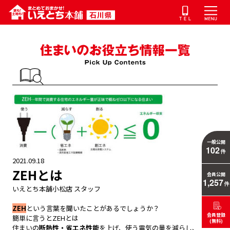
一般公開
102
件
2021.09.18
ZEHとは
会員公開
1,257
件
いえとち本舗小松店 スタッフ
ZEH
という言葉を聞いたことがあるでしょうか？
会員登録
簡単に言うとZEHとは
(無料)
住まいの
断熱性・省エネ性能
を上げ、使う電気の量を減らし、