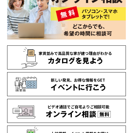
家賃並みで
高品質な家が
建つ理由がわかる
新しい発見、
お得な情報を
GET
ビデオ通話で
ご自宅より
ご相談可能