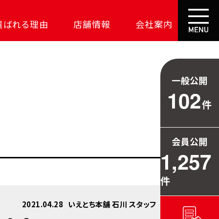
選ばれる理由
店舗情報
会社案内
大成功の土地探し
コスパが高い家
一般公開
資金の悩みを解決
102
件
安心保証
709万円お得
会員公開
毎日の暮らしを守る
1,257
件
2021.04.28
いえとち本舗 石川 スタッフ