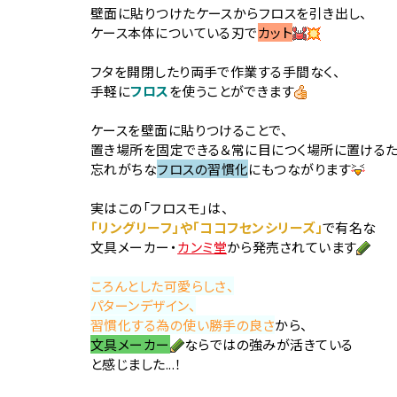
壁面に貼りつけたケースからフロスを引き出し、
ケース本体についている刃で
カット
フタを開閉したり両手で作業する手間なく、
手軽に
フロス
を使うことができます
ケースを壁面に貼りつけることで、
置き場所を固定できる＆常に目につく場所に置けるた
忘れがちな
フロスの習慣化
にもつながります
実はこの「フロスモ」は、
​「リングリーフ」や「ココフセンシリーズ」
で有名な
文具メーカー・
カンミ堂
から発売されています
ころんとした可愛らしさ、
パターンデザイン、
習慣化する為の使い勝手の良さ
から、
文具メーカー
ならではの強みが活きている
と感じました...！