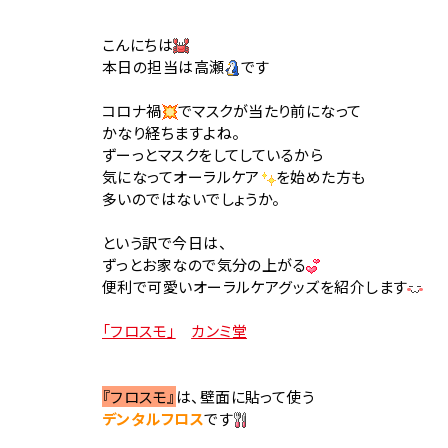
こんにちは
本日の担当は高瀬
です
コロナ禍
でマスクが当たり前になって
かなり経ちますよね。
ずーっとマスクをしてしているから
気になってオーラルケア
を始めた方も
多いのではないでしょうか。
という訳で今日は、
ずっとお家なので気分の上がる
便利で可愛いオーラルケアグッズを紹介します
「フロスモ」
カンミ堂
『フロスモ』
は、壁面に貼って使う
デンタルフロス
です