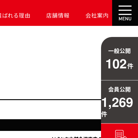
選ばれる理由
店舗情報
会社案内
大成功の土地探し
コスパが高い家
一般公開
資金の悩みを解決
102
件
安心保証
709万円お得
会員公開
毎日の暮らしを守る
1,269
件