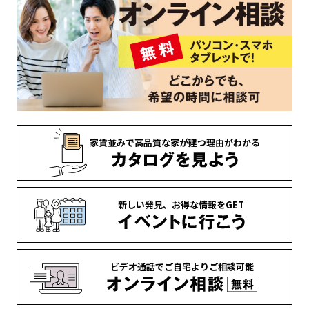
家賃並みで
高品質な家が
建つ理由がわかる
新しい発見、
お得な情報を
GET
ビデオ通話で
ご自宅より
ご相談可能